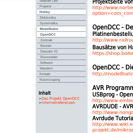
Stephan Linz
Projektseite vo
Projekte
http://www.norbe
Hobby
option=com_con
Elektronika
Systematika
OpenDCC - De
Modellbahn
Platinenbestell
OpenDCC
Zentrale
http://www.railr
Booster
Bausätze von H
Dekoder V2
https://shop.bolt
Rückmelder
Software
OpenDCC - Di
Wandern
Kontakt
http://modellbahn
Nutzerzugang
AVR Programm
Inhalt
USBprog - Open
>
Das Projekt OpenDCC
http://www.embe
>
Internetreferenzen
AVRDUDE - AVR
http://www.nong
Avrdude Tutoria
http://www.wiki.e
projekt.de/mikroc