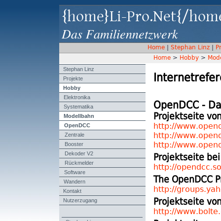
{home}Li-Pro.Net{/hom
Das Familiennetzwerk
Home
|
Stephan Linz
|
P
Home
>
Hobby
>
Mod
Stephan Linz
Internetrefe
Projekte
Hobby
Elektronika
OpenDCC - Das
Systematika
Modellbahn
Projektseite vo
OpenDCC
http://www.open
Zentrale
http://www.open
Booster
http://www.open
Dekoder V2
Projektseite be
Rückmelder
http://opendcc.s
Software
The OpenDCC Pr
Wandern
http://groups.y
Kontakt
Nutzerzugang
Projektseite vo
http://www.bolte