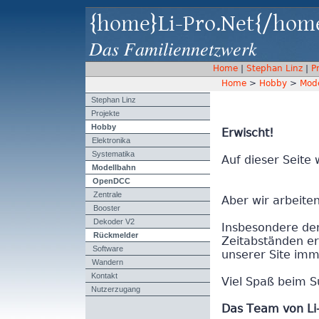
{home}Li-Pro.Net{/hom
Das Familiennetzwerk
Home
|
Stephan Linz
|
P
Home
>
Hobby
>
Mod
Stephan Linz
Projekte
Hobby
Erwischt!
Elektronika
Systematika
Auf dieser Seite 
Modellbahn
OpenDCC
Zentrale
Aber wir arbeite
Booster
Dekoder V2
Insbesondere der
Rückmelder
Zeitabständen er
Software
unserer Site imm
Wandern
Kontakt
Viel Spaß beim S
Nutzerzugang
Das Team von Li-