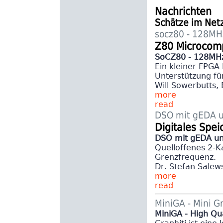
Nachrichten
Schätze im Net
socz80 - 128MH
Z80 Microcomp
SoCZ80 - 128MHz
Ein kleiner FPGA
Unterstützung fü
Will Sowerbutts,
more
read
DSO mit gEDA 
Digitales Spe
DSO mit gEDA u
Quelloffenes 2-
Grenzfrequenz.
Dr. Stefan Salew
more
read
MiniGA - Mini G
MiniGA - High Qu