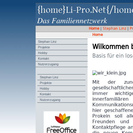
{home}Li-Pro.Net{/hom
Das Familiennetzwerk
Home
|
Stephan Linz
|
P
Home
Stephan Linz
Wilkommen be
Projekte
Hobby
Basis für ein l
Kontakt
Nutzerzugang
Stephan Linz
Mit der zun
Projekte
gesellschaftlich
Hobby
immer wichti
Kontakt
innerfamiliär
Nutzerzugang
Kommunikationsm
hier geschaffen
Prokein soll a
Freunden und B
Kontaktpflege a