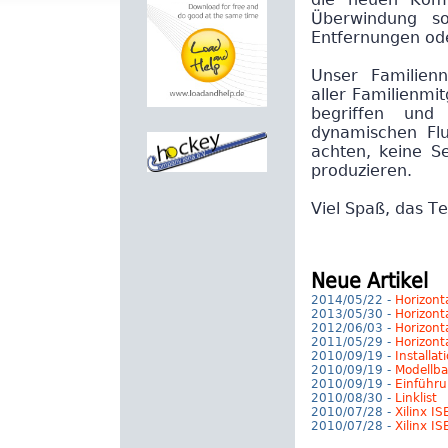
die neuen Komm
Überwindung so
Entfernungen od
Unser Familienn
aller Familienmi
begriffen un
dynamischen Flu
achten, keine Se
produzieren.
Viel Spaß, das T
Neue Artikel
2014/05/22 -
Horizont
2013/05/30 -
Horizont
2012/06/03 -
Horizont
2011/05/29 -
Horizont
2010/09/19 -
Installat
2010/09/19 -
Modellb
2010/09/19 -
Einführ
2010/08/30 -
Linklist
2010/07/28 -
Xilinx IS
2010/07/28 -
Xilinx IS