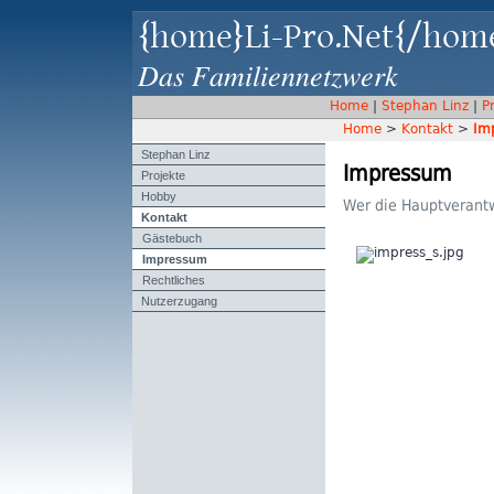
{home}Li-Pro.Net{/hom
Das Familiennetzwerk
Home
|
Stephan Linz
|
P
Home
>
Kontakt
>
Im
Stephan Linz
Impressum
Projekte
Hobby
Wer die Hauptverantw
Kontakt
Gästebuch
Impressum
Rechtliches
Nutzerzugang