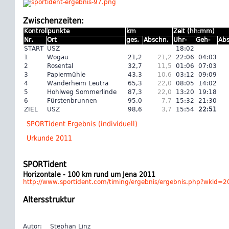
Zwischenzeiten:
Kontrollpunkte
km
Zeit (hh:mm)
Nr.
Ort
ges.
Abschn.
Uhr-
Geh-
Abs
START
USZ
18:02
1
Wogau
21,2
21,2
22:06
04:03
2
Rosental
32,7
11,5
01:06
07:03
3
Papiermühle
43,3
10,6
03:12
09:09
4
Wanderheim Leutra
65,3
22,0
08:05
14:02
5
Hohlweg Sommerlinde
87,3
22,0
13:20
19:18
6
Fürstenbrunnen
95,0
7,7
15:32
21:30
ZIEL
USZ
98,6
3,7
15:54
22:51
SPORTident Ergebnis (individuell)
Urkunde 2011
SPORTident
Horizontale - 100 km rund um Jena 2011
http://www.sportident.com/timing/ergebnis/ergebnis.php?wkid
Altersstruktur
Autor:
Stephan Linz