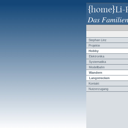
{home}Li-
Das Familie
Stephan Linz
Projekte
Hobby
Elektronika
Systematika
Modellbahn
Wandern
Langstrecken
Kontakt
Nutzerzugang