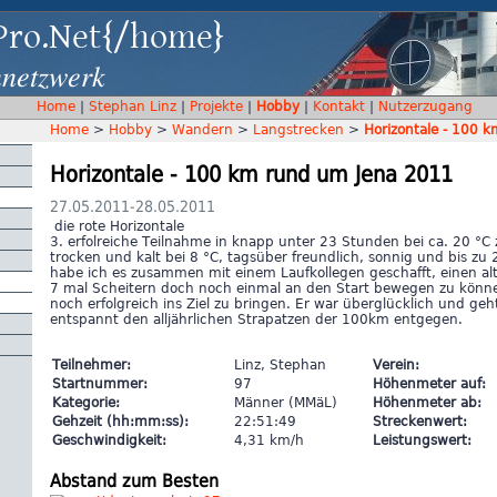
Pro.Net{/home}
nnetzwerk
Home
|
Stephan Linz
|
Projekte
|
Hobby
|
Kontakt
|
Nutzerzugang
Home
>
Hobby
>
Wandern
>
Langstrecken
>
Horizontale - 100 
Horizontale - 100 km rund um Jena 2011
27.05.2011-28.05.2011
die rote Horizontale
3. erfolreiche Teilnahme in knapp unter 23 Stunden bei ca. 20 °C
trocken und kalt bei 8 °C, tagsüber freundlich, sonnig und bis zu 
habe ich es zusammen mit einem Laufkollegen geschafft, einen a
7 mal Scheitern doch noch einmal an den Start bewegen zu kön
noch erfolgreich ins Ziel zu bringen. Er war überglücklich und geht
entspannt den alljährlichen Strapatzen der 100km entgegen.
Teilnehmer:
Linz, Stephan
Verein:
Startnummer:
97
Höhenmeter auf:
Kategorie:
Männer (MMäL)
Höhenmeter ab:
Gehzeit (hh:mm:ss):
22:51:49
Streckenwert:
Geschwindigkeit:
4,31 km/h
Leistungswert:
Abstand zum Besten