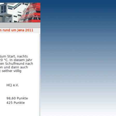
km rund um Jena 2011
 zum Start, nachts
20 °C. In diesem Jahr
lten Schulfreund nach
nen und dann auch
 seither völlig
HCJ e.V.
98,60 Punkte
425 Punkte