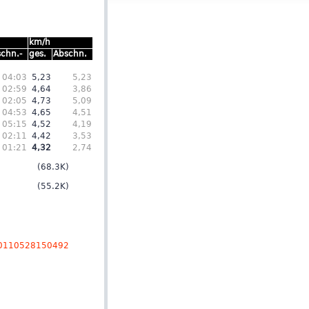
km/h
chn.-
ges.
Abschn.
04:03
5,23
5,23
02:59
4,64
3,86
02:05
4,73
5,09
04:53
4,65
4,51
05:15
4,52
4,19
02:11
4,42
3,53
01:21
4,32
2,74
(68.3K)
(55.2K)
=20110528150492