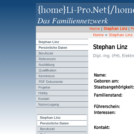
{home}Li-Pro.Net{/hom
Das Familiennetzwerk
Home
|
Stephan Linz
|
P
Home
>
Stephan Linz
Stephan Linz
Stephan Linz
Persönliche Daten
Berufsziel
Dipl.-Ing. (FH), Elekt
Referenzen
Ausbildung
Qualifikation
Name:
Kenntnisse
Geboren am:
PDF Dokumente
Projekte
Staatsangehörigkeit:
Hobby
Familienstand:
Kontakt
Nutzerzugang
Führerschein:
Interessen:
Stephan Linz
Persönliche Daten
Kontakt:
Berufsziel