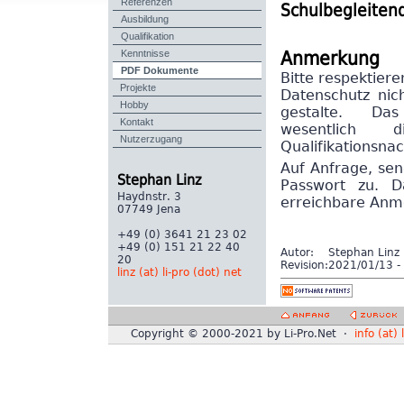
Referenzen
Schulbegleiten
Ausbildung
Qualifikation
Kenntnisse
Anmerkung
PDF Dokumente
Bitte respektiere
Projekte
Datenschutz nich
Hobby
gestalte. Das 
Kontakt
wesentlich
Nutzerzugang
Qualifikationsna
Auf Anfrage, se
Stephan Linz
Passwort zu. 
Haydnstr. 3
erreichbare Anm
07749 Jena
+49 (0) 3641 21 23 02
+49 (0) 151 21 22 40
Autor:
Stephan Linz
20
Revision:
2021/01/13 - 
linz (at) li-pro (dot) net
Copyright © 2000-2021 by Li-Pro.Net ·
info (at) 