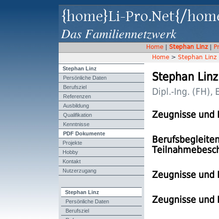
{home}Li-Pro.Net{/hom
Das Familiennetzwerk
Home
|
Stephan Linz
|
P
Home
>
Stephan Linz
Stephan Linz
Stephan Linz
Persönliche Daten
Berufsziel
Dipl.-Ing. (FH), 
Referenzen
Ausbildung
Zeugnisse und 
Qualifikation
Kenntnisse
PDF Dokumente
Berufsbegleiten
Projekte
Teilnahmebesc
Hobby
Kontakt
Nutzerzugang
Zeugnisse und 
Stephan Linz
Zeugnisse und 
Persönliche Daten
Berufsziel