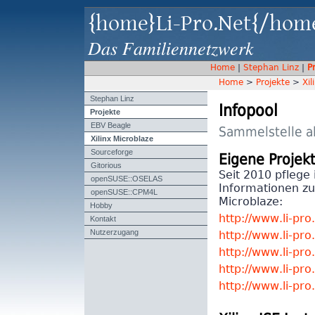
{home}Li-Pro.Net{/hom
Das Familiennetzwerk
Home
|
Stephan Linz
|
P
Home
>
Projekte
>
Xil
Stephan Linz
Infopool
Projekte
EBV Beagle
Sammelstelle all
Xilinx Microblaze
Sourceforge
Eigene Projek
Gitorious
Seit 2010 pflege 
openSUSE::OSELAS
Informationen zu
openSUSE::CPM4L
Microblaze:
Hobby
Kontakt
http://www.li-pro
Nutzerzugang
http://www.li-pro
http://www.li-pro
http://www.li-pro.
http://www.li-pro.